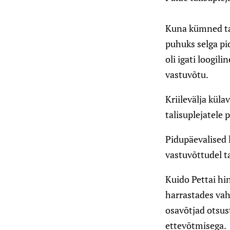
Kuna kümned tal
puhuks selga pid
oli igati loogil
vastuvõtu.
Kriilevälja küla
talisuplejatele
Pidupäevalised 
vastuvõttudel t
Kuido Pettai hin
harrastades vah
osavõtjad otsus
ettevõtmisega.