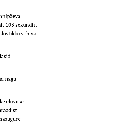
ünnipäeva
alt 103 sekundit,
 olustikku sobiva
dasid
eid nagu
ke eluviise
araadist
amasuguse