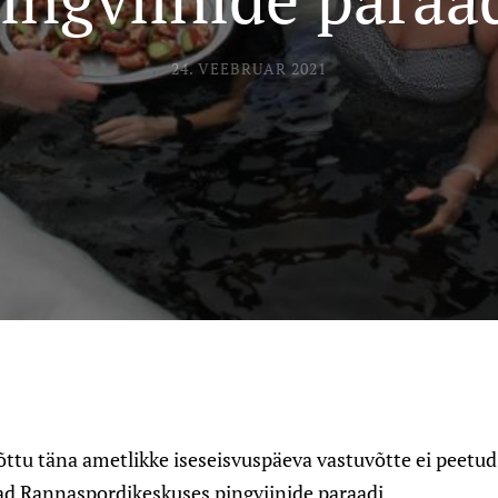
24. VEEBRUAR 2021
õttu täna ametlikke iseseisvuspäeva vastuvõtte ei peetud
jad Rannaspordikeskuses pingviinide paraadi.