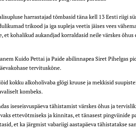
isupluse harrastajad tõmbasid täna kell 13 Eesti riigi s
ulikumad trikood ja iga supleja veetis jäises vees vähem
ine, et kohalikud aukandjad korraldasid neile värskes õhus
vanem Kuido Pettai ja Paide abilinnapea Siret Pihelgas pi
 päevakohase tervituskõne.
lõid kokku alkoholivaba glögi kruuse ja mekkisid suupist
avaliselt kombeks.
das iseseisvuspäeva tähistamist värskes õhus ja tervislik
vaks ettevõtmiseks ja kinnitas, et tänasest pingviinide p
tasid, et ka järgmist vabariigi aastapäeva tähistatakse s