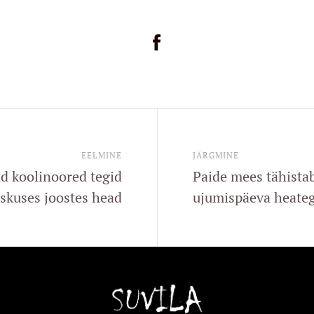
EELMINE
JÄRGMINE
ad koolinoored tegid
Paide mees tähistab
skuses joostes head
ujumispäeva heateg