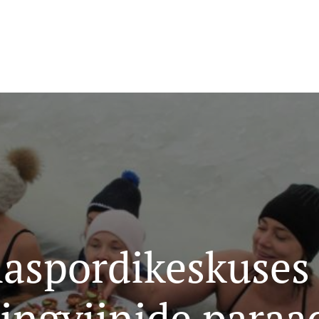
aspordikeskuses 
ingviinide paraa