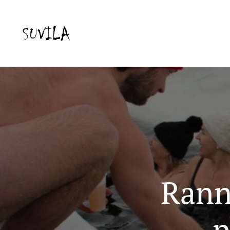
Rann
p