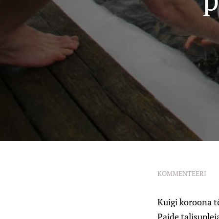
KOMMENTEERI
Kuigi koroona t
Paide talisuple