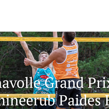
avolle Grand Prix
ineerub Paides 