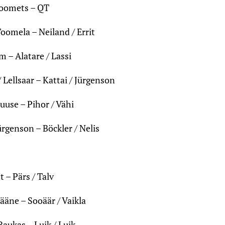
Soomets – QT
oomela – Neiland / Errit
m – Alatare / Lassi
 Lellsaar – Kattai / Jürgenson
uuse – Pihor / Vähi
ürgenson – Böckler / Nelis
t – Pärs / Talv
ääne – Sooäär / Vaikla
aukas – Luik / Luik