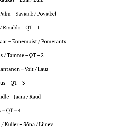
 Palm – Saviauk / Povjakel
/ Rinaldo – QT – 1
isaar – Ennemuist / Pomerants
s / Tamme – QT – 2
Rantanen – Voit / Laus
ius – QT – 3
idle – Jaani / Raud
k – QT – 4
/ Kuller – Sõna / Liinev