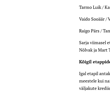
Tarmo Luik / Ka
Vaido Sooäär / V
Raigo Pärs / Ta
Sarja viimasel e
Nõlvak ja Mart 
Kõigil etappid
Igal etapil ant
meestele kui na
väljakute kredi