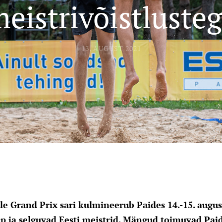
eistrivõistluste
13. AUGUST 2021
le Grand Prix sari kulmineerub Paides 14.-15. augus
p ja selguvad Eesti meistrid. Mängud toimuvad Pai