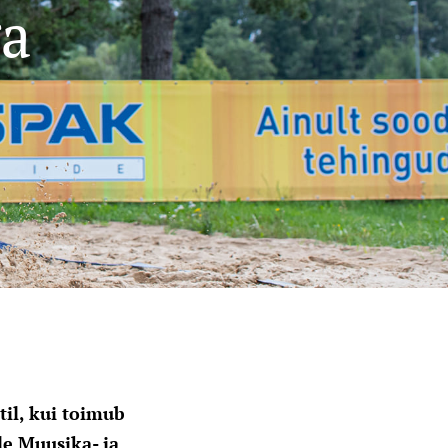
ga
til, kui toimub
de Muusika- ja