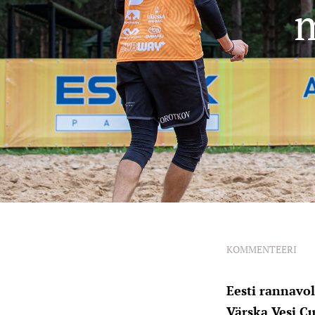
m
KOMMENTEERI
Eesti rannavol
Värska Vesi Cu