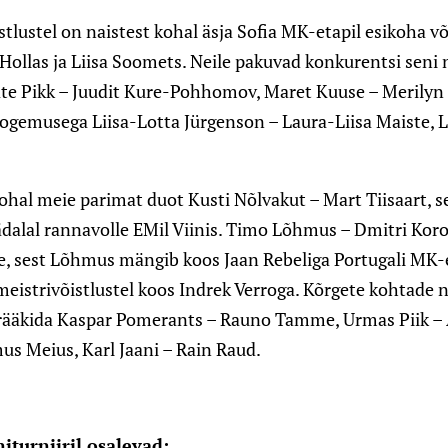
stlustel on naistest kohal äsja Sofia MK-etapil esikoha v
Hollas ja Liisa Soomets. Neile pakuvad konkurentsi seni n
te Pikk – Juudit Kure-Pohhomov, Maret Kuuse – Merilyn 
 kogemusega Liisa-Lotta Jürgenson – Laura-Liisa Maiste, L
ohal meie parimat duot Kusti Nõlvakut – Mart Tiisaart, 
dalal rannavolle EMil Viinis. Timo Lõhmus – Dmitri Kor
ee, sest Lõhmus mängib koos Jaan Rebeliga Portugali MK-e
meistrivõistlustel koos Indrek Verroga. Kõrgete kohtade 
 rääkida Kaspar Pomerants – Rauno Tamme, Urmas Piik – 
mus Meius, Karl Jaani – Rain Raud.
niturniiril osalevad: