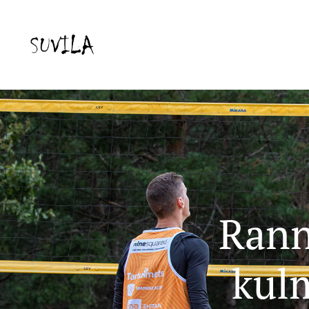
Rann
kulm