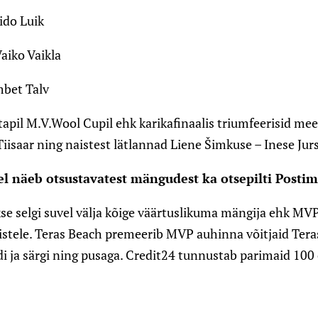
ido Luik
aiko Vaikla
mbet Talv
tapil M.V.Wool Cupil ehk karikafinaalis triumfeerisid mee
Tiisaar ning naistest lätlannad Liene Šimkuse – Inese Jur
el näeb otsustavatest mängudest ka otsepilti Posti
akse selgi suvel välja kõige väärtuslikuma mängija ehk MV
istele. Teras Beach premeerib MVP auhinna võitjaid Tera
idi ja särgi ning pusaga. Credit24 tunnustab parimaid 100