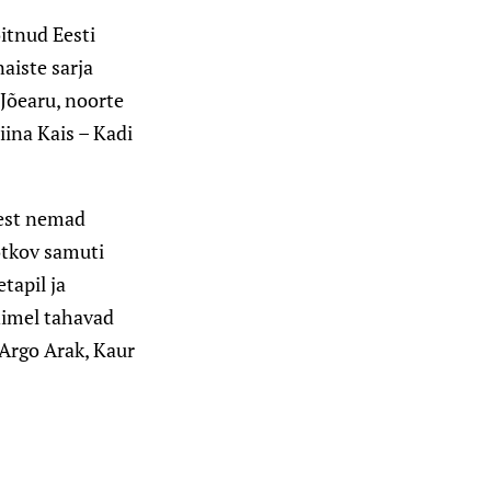
õitnud Eesti
aiste sarja
Jõearu, noorte
iina Kais – Kadi
sest nemad
otkov samuti
tapil ja
nimel tahavad
Argo Arak, Kaur