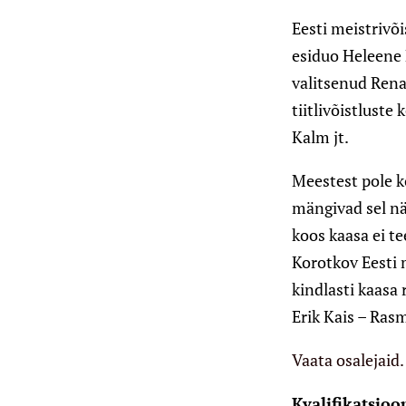
Eesti meistrivõi
esiduo Heleene 
valitsenud Rena
tiitlivõistluste
Kalm jt.
Meestest pole k
mängivad sel nä
koos kaasa ei t
Korotkov Eesti 
kindlasti kaasa
Erik Kais – Ras
Vaata osalejaid.
Kvalifikatsioo