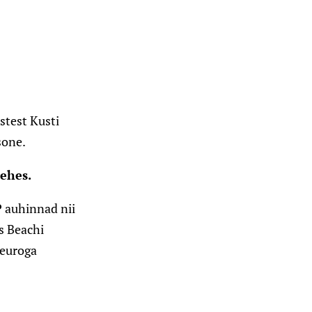
stest Kusti
sone.
mehes.
P auhinnad nii
s Beachi
 euroga