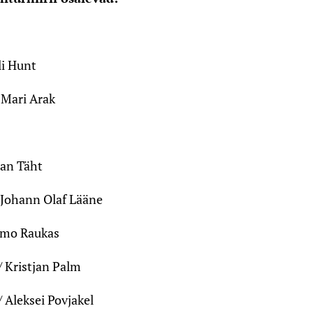
li Hunt
/ Mari Arak
tan Täht
 Johann Olaf Lääne
imo Raukas
/ Kristjan Palm
 Aleksei Povjakel