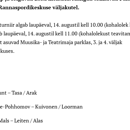
 Rannaspordikeskuse väljakutel.
turniir algab laupäeval, 14. augustil kell 10.00 (kohalolek 
b laupäeval, 14. augustil kell 11.00 (kohalolekust teavitam
 asuvad Muusika- ja Teatrimaja parklas, 3. ja 4. väljak
kuses.
unt – Tasa / Arak
ure-Pohhomov – Kuivonen / Loorman
Mals – Leiten / Alas