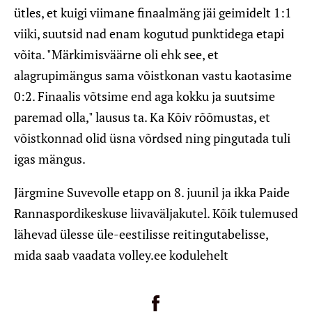
ütles, et kuigi viimane finaalmäng jäi geimidelt 1:1
viiki, suutsid nad enam kogutud punktidega etapi
võita. "Märkimisväärne oli ehk see, et
alagrupimängus sama võistkonan vastu kaotasime
0:2. Finaalis võtsime end aga kokku ja suutsime
paremad olla," lausus ta. Ka Kõiv rõõmustas, et
võistkonnad olid üsna võrdsed ning pingutada tuli
igas mängus.
Järgmine Suvevolle etapp on 8. juunil ja ikka Paide
Rannaspordikeskuse liivaväljakutel. Kõik tulemused
lähevad ülesse üle-eestilisse reitingutabelisse,
mida saab vaadata volley.ee kodulehelt