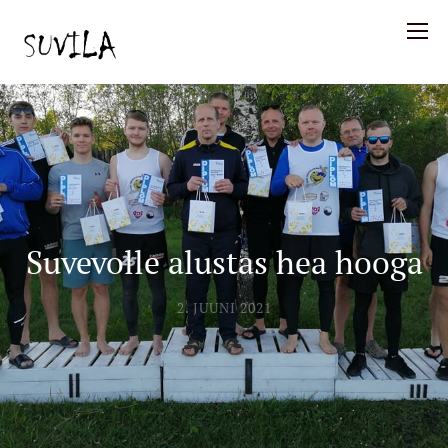
Suvevolle alustas hea hooga
2. JUUNI 2021