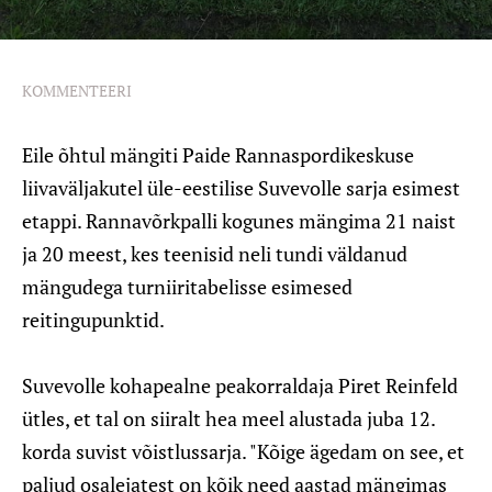
KOMMENTEERI
Eile õhtul mängiti Paide Rannaspordikeskuse
liivaväljakutel üle-eestilise Suvevolle sarja esimest
etappi. Rannavõrkpalli kogunes mängima 21 naist
ja 20 meest, kes teenisid neli tundi väldanud
mängudega turniiritabelisse esimesed
reitingupunktid.
Suvevolle kohapealne peakorraldaja Piret Reinfeld
ütles, et tal on siiralt hea meel alustada juba 12.
korda suvist võistlussarja. "Kõige ägedam on see, et
paljud osalejatest on kõik need aastad mängimas