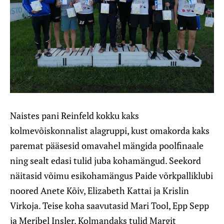
Naistes pani Reinfeld kokku kaks
kolmevõiskonnalist alagruppi, kust omakorda kaks
paremat pääsesid omavahel mängida poolfinaale
ning sealt edasi tulid juba kohamängud. Seekord
näitasid võimu esikohamängus Paide võrkpalliklubi
noored Anete Kõiv, Elizabeth Kattai ja Krislin
Virkoja. Teise koha saavutasid Mari Tool, Epp Sepp
ja Meribel Insler. Kolmandaks tulid Margit