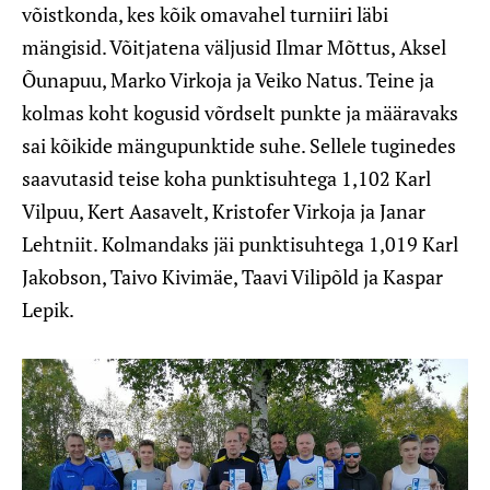
võistkonda, kes kõik omavahel turniiri läbi
mängisid. Võitjatena väljusid Ilmar Mõttus, Aksel
Õunapuu, Marko Virkoja ja Veiko Natus. Teine ja
kolmas koht kogusid võrdselt punkte ja määravaks
sai kõikide mängupunktide suhe. Sellele tuginedes
saavutasid teise koha punktisuhtega 1,102 Karl
Vilpuu, Kert Aasavelt, Kristofer Virkoja ja Janar
Lehtniit. Kolmandaks jäi punktisuhtega 1,019 Karl
Jakobson, Taivo Kivimäe, Taavi Vilipõld ja Kaspar
Lepik.