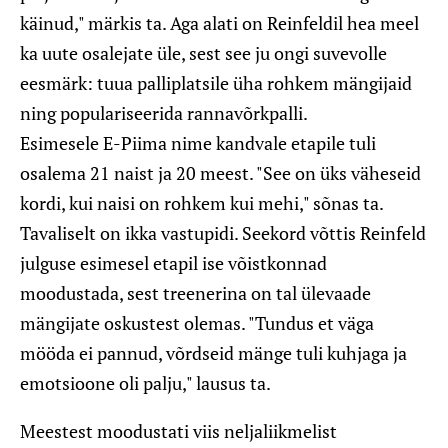
käinud," märkis ta.
Aga alati on Reinfeldil hea meel
ka uute osalejate üle, sest see ju ongi suvevolle
eesmärk: tuua palliplatsile üha rohkem mängijaid
ning populariseerida rannavõrkpalli.
Esimesele E-Piima nime kandvale etapile tuli
osalema 21 naist ja 20 meest. "See on üks väheseid
kordi, kui naisi on rohkem kui mehi," sõnas ta.
Tavaliselt on ikka vastupidi.
Seekord võttis Reinfeld
julguse esimesel etapil ise võistkonnad
moodustada, sest treenerina on tal ülevaade
mängijate oskustest olemas. "Tundus et väga
mööda ei pannud, võrdseid mänge tuli kuhjaga ja
emotsioone oli palju," lausus ta.
Meestest moodustati viis neljaliikmelist