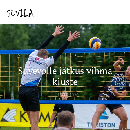
Suvevolle jätkus vihma
kiuste
1. JUULI 2020