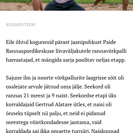
KOMMENTEERI
Eile õhtul kogunesid pärast jaanipuhkust Paide
Rannaspordikeskuse liivaväljakutele rannavõrkpalli
harrastajad, et mängida sarja poolitav neljas etapp.
Sajune ilm ja noorte võrkpallurite laagrisse sõit oli
osalejate arvule jätnud oma jälje. Seekord oli
rannas 21 meest ja 9 naist. Seekordse etapi üks
korraldajaid Gertrud Alatare ütles, et naisi oli
õnneks täpselt nii palju, et neid ei pidanud
meestega võistkondadesse jaotama, vaid
korraldada sai ikka omaette turniiri. Naiskonnad