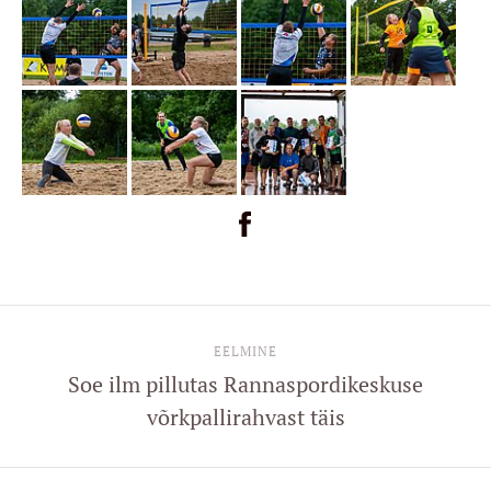
EELMINE
Soe ilm pillutas Rannaspordikeskuse
võrkpallirahvast täis