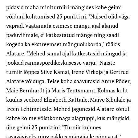
pidasid maha miniturniiri mängides kahe geimi
võiduni kohtumised 25 punkti ni. "Naised olid väga
vaprad. Vaatamata esimese mängu ajal alanud
paduvihmale, ei katkestatud mänge ning saadi
kogeda ka ekstreemset mänguolukorda," rääkis
Alatare. "Mehed samal ajal katkestasid mängud ja
jooksid rannaspordikeskusesse varju." Naiste
turniir lõppes Siive Kamsi, Irene Virkoja ja Gertrud
Alatare võiduga. Teise koha saavutasid Anne Põder,
Maie Bernhardt ja Maris Tentsmann. Kolmas koht
kuulus seekord Elizabeth Kattaile, Maive Sibulale ja
Ireen Lehtmetsale. Mehed jagunesid Alatare sõnul
kahte kolme võistkonnaga alagruppi, kus mängisid
ühe geimi 25 punktini. "Turniir kujunes
tasavägiseks ning pakkus mängijaile põnevust,"